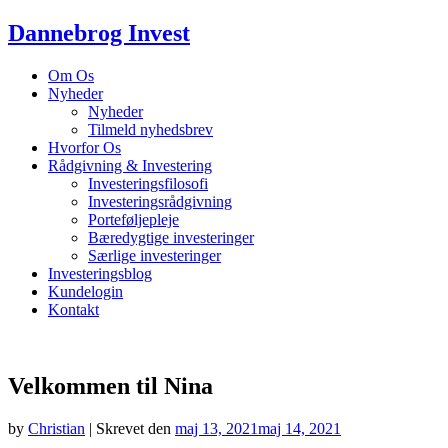
Dannebrog Invest
Om Os
Nyheder
Nyheder
Tilmeld nyhedsbrev
Hvorfor Os
Rådgivning & Investering
Investeringsfilosofi
Investeringsrådgivning
Porteføljepleje
Bæredygtige investeringer
Særlige investeringer
Investeringsblog
Kundelogin
Kontakt
Velkommen til Nina
by
Christian
|
Skrevet den
maj 13, 2021
maj 14, 2021