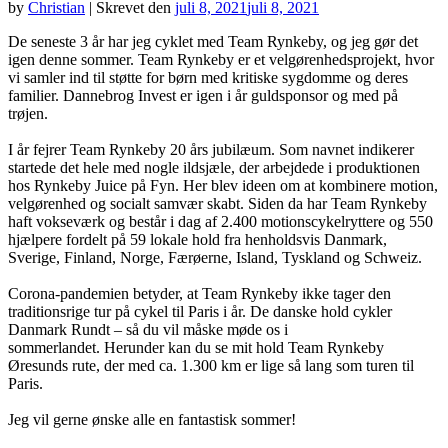
by
Christian
|
Skrevet den
juli 8, 2021
juli 8, 2021
De seneste 3 år har jeg cyklet med Team Rynkeby, og jeg gør det
igen denne sommer. Team Rynkeby er et velgørenhedsprojekt, hvor
vi samler ind til støtte for børn med kritiske sygdomme og deres
familier. Dannebrog Invest er igen i år guldsponsor og med på
trøjen.
I år fejrer Team Rynkeby 20 års jubilæum. Som navnet indikerer
startede det hele med nogle ildsjæle, der arbejdede i produktionen
hos Rynkeby Juice på Fyn. Her blev ideen om at kombinere motion,
velgørenhed og socialt samvær skabt. Siden da har Team Rynkeby
haft vokseværk og består i dag af 2.400 motionscykelryttere og 550
hjælpere fordelt på 59 lokale hold fra henholdsvis Danmark,
Sverige, Finland, Norge, Færøerne, Island, Tyskland og Schweiz.
Corona-pandemien betyder, at Team Rynkeby ikke tager den
traditionsrige tur på cykel til Paris i år. De danske hold cykler
Danmark Rundt – så du vil måske møde os i
sommerlandet. Herunder kan du se mit hold Team Rynkeby
Øresunds rute, der med ca. 1.300 km er lige så lang som turen til
Paris.
Jeg vil gerne ønske alle en fantastisk sommer!