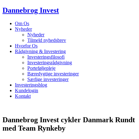
Dannebrog Invest
Om Os
Nyheder
Nyheder
Tilmeld nyhedsbrev
Hvorfor Os
Rådgivning & Investering
Investeringsfilosofi
Investeringsrådgivning
Porteføljepleje
Bæredygtige investeringer
Særlige investeringer
Investeringsblog
Kundelogin
Kontakt
Dannebrog Invest cykler Danmark Rundt
med Team Rynkeby