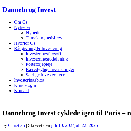
Dannebrog Invest
Om Os
Nyheder
Nyheder
Tilmeld nyhedsbrev
Hvorfor Os
Rådgivning & Investering
Investeringsfilosofi
Investeringsrådgivning
Porteføljepleje
Bæredygtige investeringer
Særlige investeringer
Investeringsblog
Kundelogin
Kontakt
Dannebrog Invest cyklede igen til Paris –
by
Christian
|
Skrevet den
juli 10, 2024
juli 22, 2025