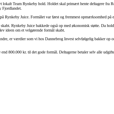
 et nyt lokalt Team Rynkeby hold. Holdet skal primært hente deltagere 
y Fjordlandet.
å Rynkeby Juice. Formålet var først og fremmest opmærksomhed på en f
ar skabt. Rynkeby Juice bakkede også op med økonomisk støtte. Da holde
lev ideen om et velgørende formål skabt.
andre, er værdier som vi hos Dannebrog Invest selvfølgelig bakker op om
end 800.000 kr. til det gode formål. Deltagerne betaler selv alle udgif